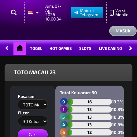
Jum, 07-
Agt-
Main di
Versi
2026
Telegram
Mobile
18.00.34
Selamat,
fd*****hb
Telah Menang
Rp. 3.542.915,00
MASUK
TOGEL
HOT GAMES
SLOTS
LIVE CASINO
OLA
TOTO MACAU 23
Total Keluaran: 30
Pasaran
9
16
13.3%
1
13
10.8%
Filter
5
13
10.8%
4
13
10.8%
6
12
10.0%
Cari