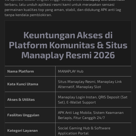
terbaru, lalu unduh aplikasi resmi kami untuk merasakan sensasi
permainan kualitas top yang aman, stabil, dan didukung APK anti lag
tanpa kendala pemblokiran.
Keuntungan Akses di
Platform Komunitas & Situs
Manaplay Resmi 2026
Nama Platform
MANAPLAY Hub
Situs Manaplay Resmi, Manaplay Link
Kata Kunci Utama
Alternatif, Manaplay Slot
Manaplay Login Instan, QRIS Deposit (Sat
Akses & Utilitas
Set), E-Wallet Support
APK Anti Lag Mobile, Sistem Keamanan
Fasilitas Unggulan
Berlapis, Fitur Canggih 24/7
Social Gaming Hub & Software
Kategori Layanan
Application Portal