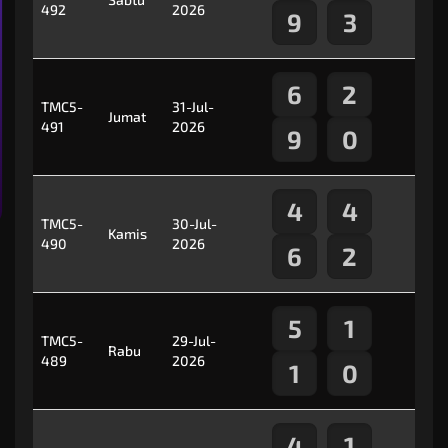
492
2026
9
3
6
2
TMC5-
31-Jul-
Jumat
491
2026
9
0
4
4
TMC5-
30-Jul-
Kamis
490
2026
6
2
5
1
TMC5-
29-Jul-
Rabu
489
2026
1
0
4
1