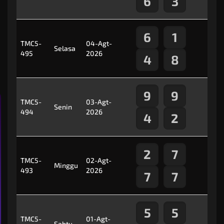
6
3
6
1
TMC5-
04-Agt-
Selasa
495
2026
4
8
9
9
TMC5-
03-Agt-
Senin
494
2026
4
2
2
7
TMC5-
02-Agt-
Minggu
493
2026
7
7
5
5
TMC5-
01-Agt-
Sabtu