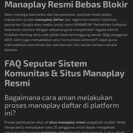
Manaplay Resmi Bebas Blokir
Demi menjaga keamanan dan kenyamanan, pastikan Anda selalu
melakukan proses
manaplay daftar
dan registrasi melalui halaman
pencarian Google atau media sosial resmi MANAPLAY. Perhatikan indikator
keamanan domain dengan seksama guna menghindari segala bentuk
tindakan kloning situs oleh pihak tidak bertanggung jawab. Bagi pengguna
aktif, kami juga menyediakan jalur komunikasi alternatif cepat guna
memudahkan koordinasi dan pembaruan info tautan terbaru secara
berkala.
FAQ Seputar Sistem
Komunitas & Situs Manaplay
Resmi
Bagaimana cara aman melakukan
proses manaplay daftar di platform
ini?
Proses pembuatan akun di
situs manaplay resmi
sangatlah mudah. Anda
hanya perlu menyiapkan satu ID pengguna untuk dapat mengakses
ratusan pilihan game
manaplay slot
bertaraf internasional. Cukup akses