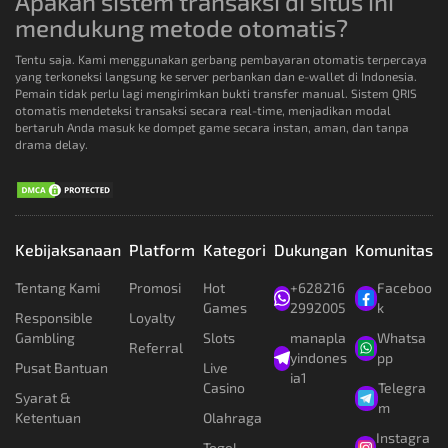
Apakah sistem transaksi di situs ini
mendukung metode otomatis?
Tentu saja. Kami menggunakan gerbang pembayaran otomatis terpercaya
yang terkoneksi langsung ke server perbankan dan e-wallet di Indonesia.
Pemain tidak perlu lagi mengirimkan bukti transfer manual. Sistem QRIS
otomatis mendeteksi transaksi secara real-time, menjadikan modal
bertaruh Anda masuk ke dompet game secara instan, aman, dan tanpa
drama delay.
Kebijaksanaan
Platform
Kategori
Dukungan
Komunitas
Tentang Kami
Promosi
Hot
+628216
Faceboo
Games
2992005
k
Responsible
Loyalty
Gambling
Slots
manapla
Whatsa
Referral
yindones
pp
Pusat Bantuan
Live
ia1
Casino
Telegra
Syarat &
m
Ketentuan
Olahraga
Instagra
Togel