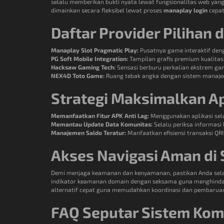
selalu memberikan bukti nyata lewat fungsionalitas web yan
dimainkan secara fleksibel lewat proses
manaplay login
cepat
Daftar Provider Pilihan 
Manaplay Slot Pragmatic Play:
Pusatnya game interaktif denga
PG Soft Mobile Integration:
Tampilan grafis premium kualitas 
Hacksaw Gaming Tech:
Sensasi berburu perkalian ekstrem g
NEX4D Toto Game:
Ruang tebak angka dengan sistem manajeme
Strategi Maksimalkan Apl
Memanfaatkan Fitur APK Anti Lag:
Menggunakan aplikasi selu
Memantau Update Data Komunitas:
Selalu periksa informasi
Manajemen Saldo Teratur:
Manfaatkan efisiensi transaksi QRI
Akses Navigasi Aman di 
Demi menjaga keamanan dan kenyamanan, pastikan Anda sel
indikator keamanan domain dengan seksama guna menghindari s
alternatif cepat guna memudahkan koordinasi dan pembaruan 
FAQ Seputar Sistem Kom