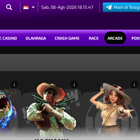
Sab, 08-Agt-2026 18.15.47
Main di Tele
E CASINO
OLAHRAGA
CRASH GAME
RACE
ARCADE
POK
i
i
i