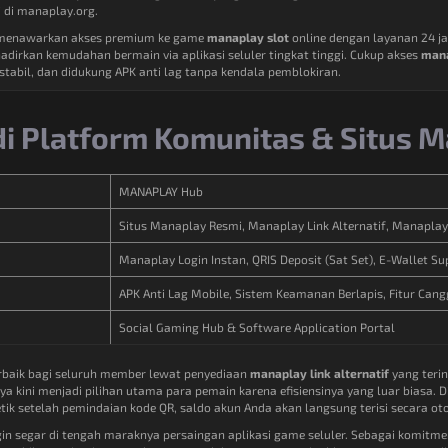
 di manaplay.org.
menawarkan akses premium ke game
manaplay slot
online dengan layanan 24 j
dirkan kemudahan bermain via aplikasi seluler tingkat tinggi. Cukup akses
mana
tabil, dan didukung APK anti lag tanpa kendala pemblokiran.
i Platform Komunitas & Situs 
MANAPLAY Hub
Situs Manaplay Resmi, Manaplay Link Alternatif, Manaplay
Manaplay Login Instan, QRIS Deposit (Sat Set), E-Wallet Su
APK Anti Lag Mobile, Sistem Keamanan Berlapis, Fitur Cang
Social Gaming Hub & Software Application Portal
rbaik bagi seluruh member lewat penyediaan
manaplay link alternatif
yang teri
ya kini menjadi pilihan utama para pemain karena efisiensinya yang luar biasa. D
ik setelah pemindaian kode QR, saldo akun Anda akan langsung terisi secara ot
gin segar di tengah maraknya persaingan aplikasi game seluler. Sebagai komit