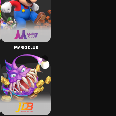
MARIO CLUB
i