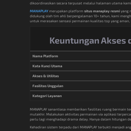
dikoordinasikan secara terpusat melalui halaman utama kami
MANAPLAY
merupakan platform
situs manaplay resmi
yang 
didukung oleh tim ahli berpengalaman 10+ tahun, kami mengha
untuk merasakan sensasi permainan kualitas top yang aman, s
Keuntungan Akses d
Nama Platform
Kata Kunci Utama
Akses & Utilitas
Fasilitas Unggulan
Kategori Layanan
MANAPLAY senantiasa memberikan fasilitas ruang bermain te
mutakhir. Melakukan aktivitas permainan via aplikasi terperca
perlu lagi menghadapi drama delay. Hanya dalam hitungan det
Kehadiran sistem terpadu dari MANAPLAY terbukti menjadi an