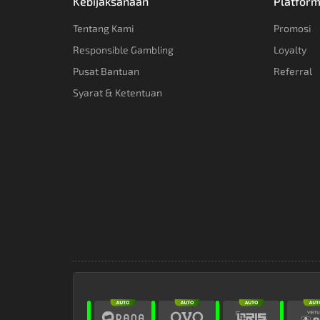
Kebijaksanaan
Platfor
Tentang Kami
Promosi
Responsible Gambling
Loyalty
Pusat Bantuan
Referral
Syarat & Ketentuan