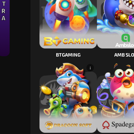
BTGAMING
AMB SL
i