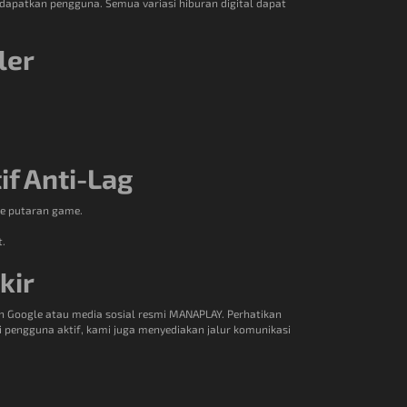
dapatkan pengguna. Semua variasi hiburan digital dapat
ler
if Anti-Lag
me putaran game.
t.
kir
n Google atau media sosial resmi MANAPLAY. Perhatikan
 pengguna aktif, kami juga menyediakan jalur komunikasi