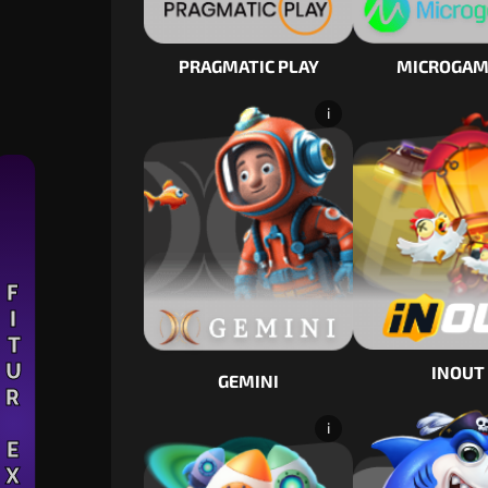
PRAGMATIC PLAY
MICROGAM
i
FITUR EXTRA
INOUT
GEMINI
i