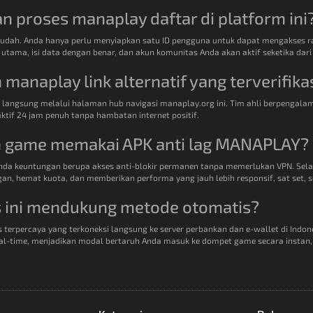
 proses manaplay daftar di platform ini
dah. Anda hanya perlu menyiapkan satu ID pengguna untuk dapat mengakses r
utama, isi data dengan benar, dan akun komunitas Anda akan aktif seketika dari 
anaplay link alternatif yang terverifika
langsung melalui halaman hub navigasi manaplay.org ini. Tim ahli berpengala
ktif 24 jam penuh tanpa hambatan internet positif.
 game memakai APK anti lag MANAPLAY?
a keuntungan berupa akses anti-blokir permanen tanpa memerlukan VPN. Selain 
n, hemat kuota, dan memberikan performa yang jauh lebih responsif, sat set, s
us ini mendukung metode otomatis?
rpercaya yang terkoneksi langsung ke server perbankan dan e-wallet di Indones
eal-time, menjadikan modal bertaruh Anda masuk ke dompet game secara instan