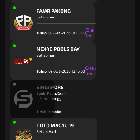
FAJAR PAKONG
Setiap hari
7h
Tutup
: 09-Agt-2026 01:05:00
7m
NEX4D POOLS DAY
Setiap hari
19h
Tutup
: 09-Agt-2026 13:15:00
17m
SINGAPORE
Senin,Rabu,Kami
s,Sabtu,Minggu
Tidak Tersedia
TOTO MACAU 19
Setiap Hari