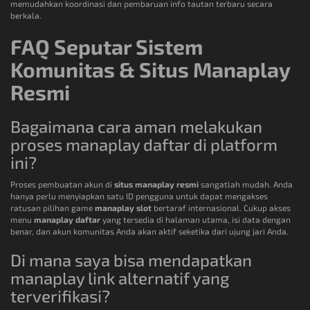
memudahkan koordinasi dan pembaruan info tautan terbaru secara
berkala.
FAQ Seputar Sistem
Komunitas & Situs Manaplay
Resmi
Bagaimana cara aman melakukan
proses manaplay daftar di platform
ini?
Proses pembuatan akun di
situs manaplay resmi
sangatlah mudah. Anda
hanya perlu menyiapkan satu ID pengguna untuk dapat mengakses
ratusan pilihan game
manaplay slot
bertaraf internasional. Cukup akses
menu
manaplay daftar
yang tersedia di halaman utama, isi data dengan
benar, dan akun komunitas Anda akan aktif seketika dari ujung jari Anda.
Di mana saya bisa mendapatkan
manaplay link alternatif yang
terverifikasi?