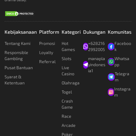
Kebijaksanaan
Platform
Kategori
Dukungan
Komunitas
Tentang Kami
Promosi
Hot
+628216
Faceboo
Games
2992005
k
Responsible
Loyalty
Gambling
Slots
manapla
Whatsa
Referral
yindones
pp
Pusat Bantuan
Live
ia1
Casino
Telegra
Syarat &
m
Ketentuan
Olahraga
Instagra
Togel
m
Crash
Game
Race
Arcade
Poker