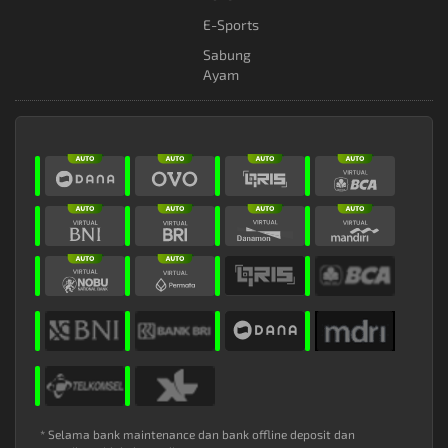
E-Sports
Sabung
Ayam
* Selama bank maintenance dan bank offline deposit dan