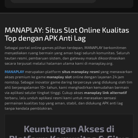
MANAPLAY: Situs Slot Online Kualitas
Top dengan APK Anti Lag
Sebagai portal online games pilihan terdepan, MANAPLAY berkomitmen
menyediakan ruang bermain yang aman bagi seluruh komunitas. Seluruh
tautan resmi, pembaruan sistem, dan gateway masuk dikoordinasikan
secara terpusat melalui halaman utama kami di manaplay.org.
MANAPLAY
merupakan platform
situs manaplay resmi
yang menawarkan
akses premium ke game
manaplay slot
online dengan layanan 24 jam
nonstop. Sebagai inovator game daring terpercaya yang didukung oleh tim
ahli berpengalaman 10+ tahun, kami menghadirkan kemudahan bermain
via aplikasi seluler tingkat tinggi. Cukup akses
manaplay link alternatif
terbaru, lalu unduh aplikasi resmi kami untuk merasakan sensasi
permainan kualitas top yang aman, stabil, dan didukung APK anti lag
tanpa kendala pemblokiran.
Keuntungan Akses di