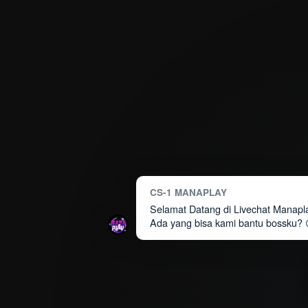
CS-1 MANAPLAY
Selamat Datang di Livechat Manapl
Ada yang bisa kami bantu bossku? 