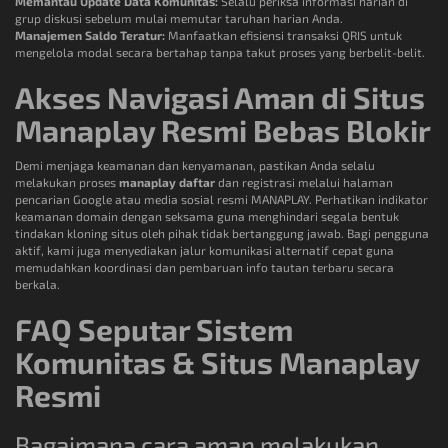
Memantau Update Data Komunitas:
Selalu periksa informasi harian di
grup diskusi sebelum mulai memutar taruhan harian Anda.
Manajemen Saldo Teratur:
Manfaatkan efisiensi transaksi QRIS untuk
mengelola modal secara bertahap tanpa takut proses yang berbelit-belit.
Akses Navigasi Aman di Situs
Manaplay Resmi Bebas Blokir
Demi menjaga keamanan dan kenyamanan, pastikan Anda selalu
melakukan proses
manaplay daftar
dan registrasi melalui halaman
pencarian Google atau media sosial resmi MANAPLAY. Perhatikan indikator
keamanan domain dengan seksama guna menghindari segala bentuk
tindakan kloning situs oleh pihak tidak bertanggung jawab. Bagi pengguna
aktif, kami juga menyediakan jalur komunikasi alternatif cepat guna
memudahkan koordinasi dan pembaruan info tautan terbaru secara
berkala.
FAQ Seputar Sistem
Komunitas & Situs Manaplay
Resmi
Bagaimana cara aman melakukan