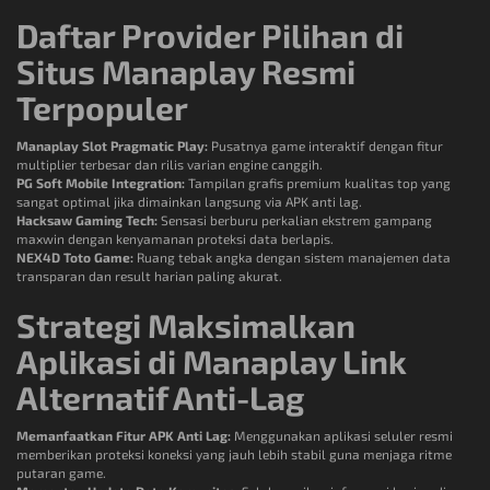
Daftar Provider Pilihan di
Situs Manaplay Resmi
Terpopuler
Manaplay Slot Pragmatic Play:
Pusatnya game interaktif dengan fitur
multiplier terbesar dan rilis varian engine canggih.
PG Soft Mobile Integration:
Tampilan grafis premium kualitas top yang
sangat optimal jika dimainkan langsung via APK anti lag.
Hacksaw Gaming Tech:
Sensasi berburu perkalian ekstrem gampang
maxwin dengan kenyamanan proteksi data berlapis.
NEX4D Toto Game:
Ruang tebak angka dengan sistem manajemen data
transparan dan result harian paling akurat.
Strategi Maksimalkan
Aplikasi di Manaplay Link
Alternatif Anti-Lag
Memanfaatkan Fitur APK Anti Lag:
Menggunakan aplikasi seluler resmi
memberikan proteksi koneksi yang jauh lebih stabil guna menjaga ritme
putaran game.