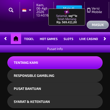
Kam,
06-Agt-
Main di
Versi
2026
Telegram
Mobile
13.40.16
Selamat,
wg**le
Telah Menang
Rp. 569.411,00
MASUK
TOGEL
HOT GAMES
SLOTS
LIVE CASINO
OLA
Pusat Info
TENTANG KAMI
RESPONSIBLE GAMBLING
PUSAT BANTUAN
SYARAT & KETENTUAN