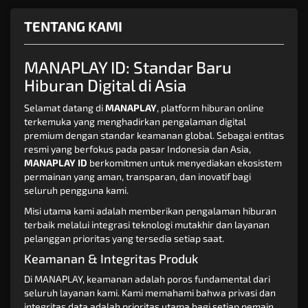
TENTANG KAMI
MANAPLAY ID: Standar Baru
Hiburan Digital di Asia
Selamat datang di
MANAPLAY
, platform hiburan online
terkemuka yang menghadirkan pengalaman digital
premium dengan standar keamanan global. Sebagai entitas
resmi yang berfokus pada pasar Indonesia dan Asia,
MANAPLAY ID
berkomitmen untuk menyediakan ekosistem
permainan yang aman, transparan, dan inovatif bagi
seluruh pengguna kami.
Misi utama kami adalah memberikan pengalaman hiburan
terbaik melalui integrasi teknologi mutakhir dan layanan
pelanggan prioritas yang tersedia setiap saat.
Keamanan & Integritas Produk
Di MANAPLAY, keamanan adalah poros fundamental dari
seluruh layanan kami. Kami memahami bahwa privasi dan
integritas data adalah prioritas utama bagi setiap pemain.