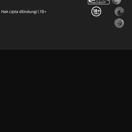
k cipta dilindungi | 18+