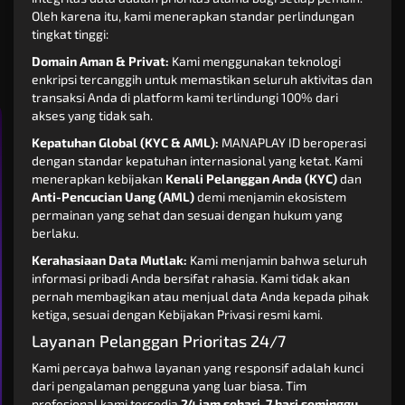
Oleh karena itu, kami menerapkan standar perlindungan
tingkat tinggi:
Domain Aman & Privat:
Kami menggunakan teknologi
enkripsi tercanggih untuk memastikan seluruh aktivitas dan
transaksi Anda di platform kami terlindungi 100% dari
akses yang tidak sah.
Kepatuhan Global (KYC & AML):
MANAPLAY ID beroperasi
dengan standar kepatuhan internasional yang ketat. Kami
menerapkan kebijakan
Kenali Pelanggan Anda (KYC)
dan
Anti-Pencucian Uang (AML)
demi menjamin ekosistem
permainan yang sehat dan sesuai dengan hukum yang
berlaku.
Kerahasiaan Data Mutlak:
Kami menjamin bahwa seluruh
informasi pribadi Anda bersifat rahasia. Kami tidak akan
pernah membagikan atau menjual data Anda kepada pihak
ketiga, sesuai dengan Kebijakan Privasi resmi kami.
Layanan Pelanggan Prioritas 24/7
Kami percaya bahwa layanan yang responsif adalah kunci
dari pengalaman pengguna yang luar biasa. Tim
profesional kami tersedia
24 jam sehari, 7 hari seminggu