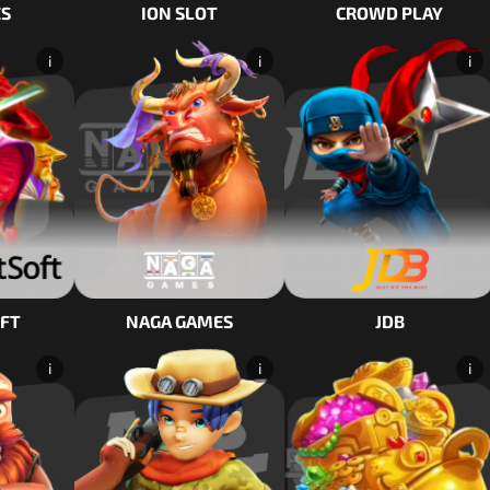
ES
ION SLOT
CROWD PLAY
i
i
i
FT
NAGA GAMES
JDB
i
i
i