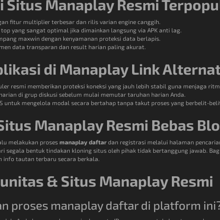
di Situs Manaplay Resmi Terpopu
n fitur multiplier terbesar dan rilis varian engine canggih.
top yang sangat optimal jika dimainkan langsung via APK anti lag.
ampang maxwin dengan kenyamanan proteksi data berlapis.
n data transparan dan result harian paling akurat.
ikasi di Manaplay Link Alternat
ler resmi memberikan proteksi koneksi yang jauh lebih stabil guna menjaga rit
 harian di grup diskusi sebelum mulai memutar taruhan harian Anda.
S untuk mengelola modal secara bertahap tanpa takut proses yang berbelit-beli
Situs Manaplay Resmi Bebas Blo
alu melakukan proses
manaplay daftar
dan registrasi melalui halaman pencaria
egala bentuk tindakan kloning situs oleh pihak tidak bertanggung jawab. Bagi
info tautan terbaru secara berkala.
unitas & Situs Manaplay Resmi
 proses manaplay daftar di platform ini