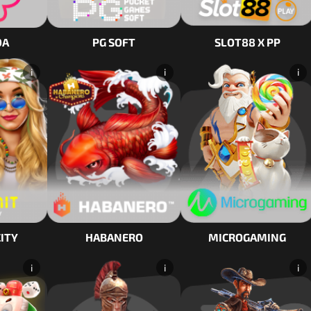
DA
PG SOFT
SLOT88 X PP
i
i
i
CITY
HABANERO
MICROGAMING
i
i
i