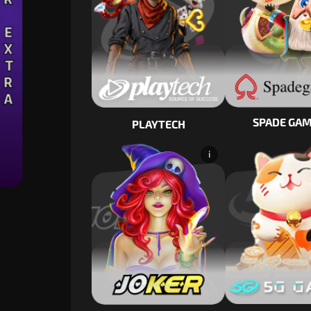
FITUR EXTRA
SPADE GA
PLAYTECH
i