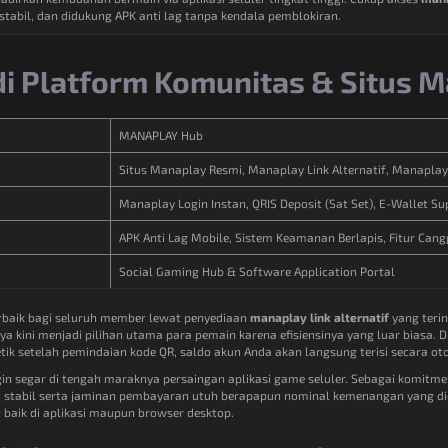
tabil, dan didukung APK anti lag tanpa kendala pemblokiran.
i Platform Komunitas & Situs 
MANAPLAY Hub
Situs Manaplay Resmi, Manaplay Link Alternatif, Manaplay
Manaplay Login Instan, QRIS Deposit (Sat Set), E-Wallet Su
APK Anti Lag Mobile, Sistem Keamanan Berlapis, Fitur Cang
Social Gaming Hub & Software Application Portal
rbaik bagi seluruh member lewat penyediaan
manaplay link alternatif
yang teri
ya kini menjadi pilihan utama para pemain karena efisiensinya yang luar biasa. D
ik setelah pemindaian kode QR, saldo akun Anda akan langsung terisi secara ot
gin segar di tengah maraknya persaingan aplikasi game seluler. Sebagai komit
g stabil serta jaminan pembayaran utuh berapapun nominal kemenangan yang di
 baik di aplikasi maupun browser desktop.