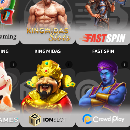
MING
KING MIDAS
FAST SPIN
i
i
i