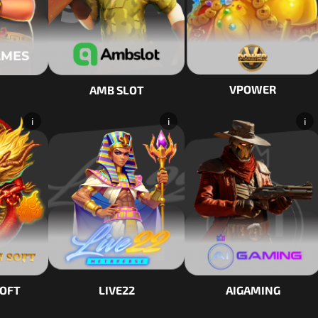
VPOWER
AMB SLOT
i
i
i
OFT
LIVE22
AIGAMING