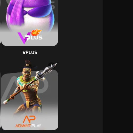
VPLUS
i