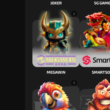
JOKER
5G GAM
i
MEGAWIN
SMARTSO
i