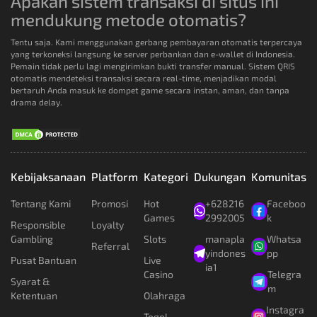
Apakah sistem transaksi di situs ini
mendukung metode otomatis?
Tentu saja. Kami menggunakan gerbang pembayaran otomatis terpercaya
yang terkoneksi langsung ke server perbankan dan e-wallet di Indonesia.
Pemain tidak perlu lagi mengirimkan bukti transfer manual. Sistem QRIS
otomatis mendeteksi transaksi secara real-time, menjadikan modal
bertaruh Anda masuk ke dompet game secara instan, aman, dan tanpa
drama delay.
Kebijaksanaan
Platform
Kategori
Dukungan
Komunitas
Tentang Kami
Promosi
Hot
+628216
Faceboo
Games
2992005
k
Responsible
Loyalty
Gambling
Slots
manapla
Whatsa
Referral
yindones
pp
Pusat Bantuan
Live
ia1
Casino
Telegra
Syarat &
m
Ketentuan
Olahraga
Instagra
Togel