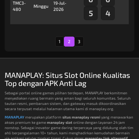
TMC3-
19-Jul-
Minggu
480
2026
5
4
1
2
3
MANAPLAY: Situs Slot Online Kualitas
Top dengan APK Anti Lag
Sebagai portal online games pilihan terdepan, MANAPLAY berkomitmen
menyediakan ruang bermain yang aman bagi seluruh komunitas. Seluruh
tautan resmi, pembaruan sistem, dan gateway masuk dikoordinasikan
secara terpusat melalui halaman utama kami di manaplay.org.
MANAPLAY
merupakan platform
situs manaplay resmi
yang menawarkan
akses premium ke game
manaplay slot
online dengan layanan 24 jam
nonstop. Sebagai inovator game daring terpercaya yang didukung oleh tim
ahli berpengalaman 10+ tahun, kami menghadirkan kemudahan bermain
via aplikasi seluler tingkat tinggi. Cukup akses
manaplay link alternatif