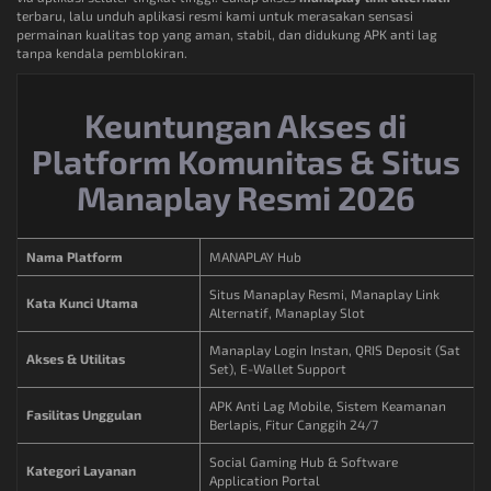
terbaru, lalu unduh aplikasi resmi kami untuk merasakan sensasi
permainan kualitas top yang aman, stabil, dan didukung APK anti lag
tanpa kendala pemblokiran.
Keuntungan Akses di
Platform Komunitas & Situs
Manaplay Resmi 2026
Nama Platform
MANAPLAY Hub
Situs Manaplay Resmi, Manaplay Link
Kata Kunci Utama
Alternatif, Manaplay Slot
Manaplay Login Instan, QRIS Deposit (Sat
Akses & Utilitas
Set), E-Wallet Support
APK Anti Lag Mobile, Sistem Keamanan
Fasilitas Unggulan
Berlapis, Fitur Canggih 24/7
Social Gaming Hub & Software
Kategori Layanan
Application Portal