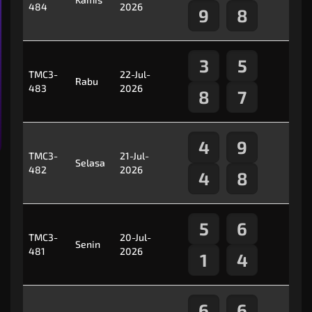
484
2026
9
8
3
5
TMC3-
22-Jul-
Rabu
483
2026
8
7
4
9
TMC3-
21-Jul-
Selasa
482
2026
4
8
5
6
TMC3-
20-Jul-
Senin
481
2026
1
4
6
6