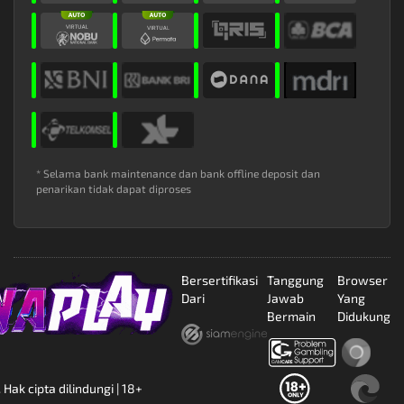
* Selama bank maintenance dan bank offline deposit dan
penarikan tidak dapat diproses
Bersertifikasi
Tanggung
Browser
Dari
Jawab
Yang
Bermain
Didukung
k cipta dilindungi | 18+