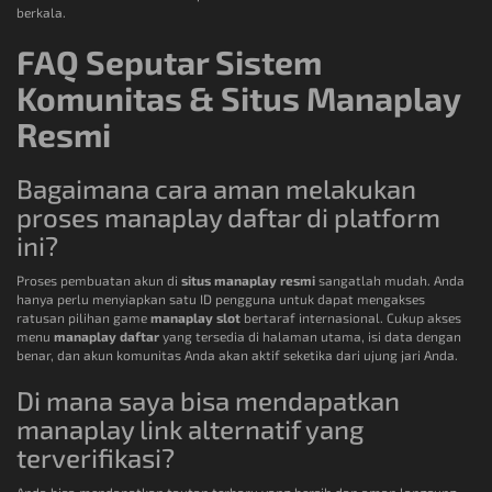
berkala.
FAQ Seputar Sistem
Komunitas & Situs Manaplay
Resmi
Bagaimana cara aman melakukan
proses manaplay daftar di platform
ini?
Proses pembuatan akun di
situs manaplay resmi
sangatlah mudah. Anda
hanya perlu menyiapkan satu ID pengguna untuk dapat mengakses
ratusan pilihan game
manaplay slot
bertaraf internasional. Cukup akses
menu
manaplay daftar
yang tersedia di halaman utama, isi data dengan
benar, dan akun komunitas Anda akan aktif seketika dari ujung jari Anda.
Di mana saya bisa mendapatkan
manaplay link alternatif yang
terverifikasi?