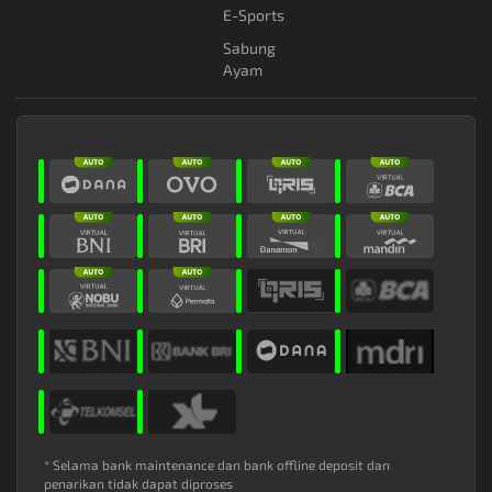
E-Sports
Sabung
Ayam
* Selama bank maintenance dan bank offline deposit dan
penarikan tidak dapat diproses