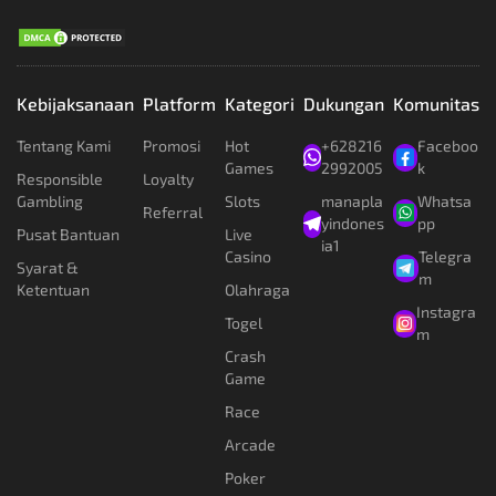
Kebijaksanaan
Platform
Kategori
Dukungan
Komunitas
Tentang Kami
Promosi
Hot
+628216
Faceboo
Games
2992005
k
Responsible
Loyalty
Gambling
Slots
manapla
Whatsa
Referral
yindones
pp
Pusat Bantuan
Live
ia1
Casino
Telegra
Syarat &
m
Ketentuan
Olahraga
Instagra
Togel
m
Crash
Game
Race
Arcade
Poker