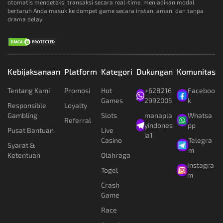
otomatis mendeteksi transaksi secara real-time, menjadikan modal
bertaruh Anda masuk ke dompet game secara instan, aman, dan tanpa
drama delay.
Kebijaksanaan
Platform
Kategori
Dukungan
Komunitas
Tentang Kami
Promosi
Hot
+628216
Faceboo
Games
2992005
k
Responsible
Loyalty
Gambling
Slots
manapla
Whatsa
Referral
yindones
pp
Pusat Bantuan
Live
ia1
Casino
Telegra
Syarat &
m
Ketentuan
Olahraga
Instagra
Togel
m
Crash
Game
Race