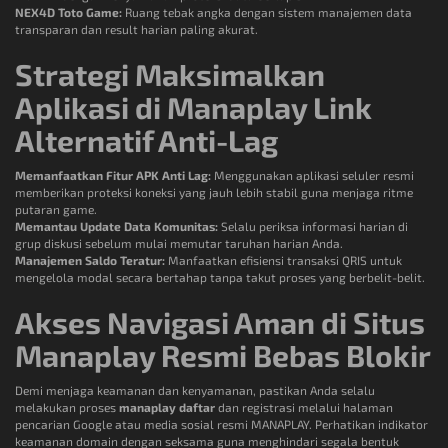
NEX4D Toto Game:
Ruang tebak angka dengan sistem manajemen data
transparan dan result harian paling akurat.
Strategi Maksimalkan
Aplikasi di Manaplay Link
Alternatif Anti-Lag
Memanfaatkan Fitur APK Anti Lag:
Menggunakan aplikasi seluler resmi
memberikan proteksi koneksi yang jauh lebih stabil guna menjaga ritme
putaran game.
Memantau Update Data Komunitas:
Selalu periksa informasi harian di
grup diskusi sebelum mulai memutar taruhan harian Anda.
Manajemen Saldo Teratur:
Manfaatkan efisiensi transaksi QRIS untuk
mengelola modal secara bertahap tanpa takut proses yang berbelit-belit.
Akses Navigasi Aman di Situs
Manaplay Resmi Bebas Blokir
Demi menjaga keamanan dan kenyamanan, pastikan Anda selalu
melakukan proses
manaplay daftar
dan registrasi melalui halaman
pencarian Google atau media sosial resmi MANAPLAY. Perhatikan indikator
keamanan domain dengan seksama guna menghindari segala bentuk