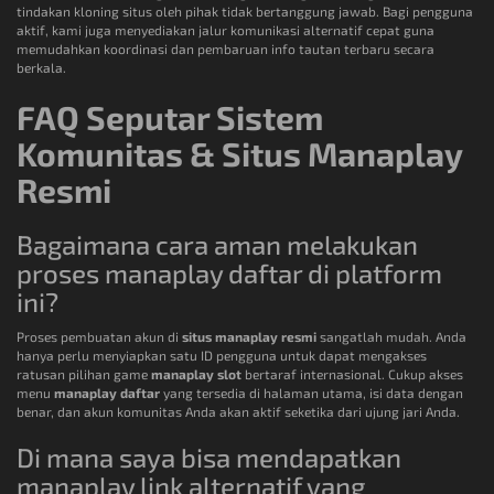
tindakan kloning situs oleh pihak tidak bertanggung jawab. Bagi pengguna
aktif, kami juga menyediakan jalur komunikasi alternatif cepat guna
memudahkan koordinasi dan pembaruan info tautan terbaru secara
berkala.
FAQ Seputar Sistem
Komunitas & Situs Manaplay
Resmi
Bagaimana cara aman melakukan
proses manaplay daftar di platform
ini?
Proses pembuatan akun di
situs manaplay resmi
sangatlah mudah. Anda
hanya perlu menyiapkan satu ID pengguna untuk dapat mengakses
ratusan pilihan game
manaplay slot
bertaraf internasional. Cukup akses
menu
manaplay daftar
yang tersedia di halaman utama, isi data dengan
benar, dan akun komunitas Anda akan aktif seketika dari ujung jari Anda.
Di mana saya bisa mendapatkan
manaplay link alternatif yang