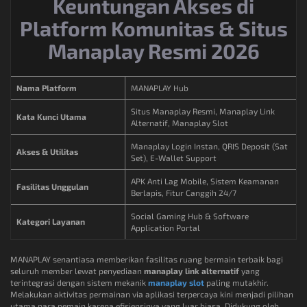
Keuntungan Akses di
Platform Komunitas & Situs
Manaplay Resmi 2026
Nama Platform
MANAPLAY Hub
Situs Manaplay Resmi, Manaplay Link
Kata Kunci Utama
Alternatif, Manaplay Slot
Manaplay Login Instan, QRIS Deposit (Sat
Akses & Utilitas
Set), E-Wallet Support
APK Anti Lag Mobile, Sistem Keamanan
Fasilitas Unggulan
Berlapis, Fitur Canggih 24/7
Social Gaming Hub & Software
Kategori Layanan
Application Portal
MANAPLAY senantiasa memberikan fasilitas ruang bermain terbaik bagi
seluruh member lewat penyediaan
manaplay link alternatif
yang
terintegrasi dengan sistem mekanik
manaplay slot
paling mutakhir.
Melakukan aktivitas permainan via aplikasi terpercaya kini menjadi pilihan
utama para pemain karena efisiensinya yang luar biasa. Didukung oleh