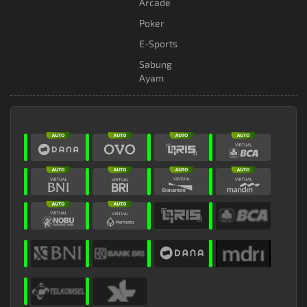
Arcade
Poker
E-Sports
Sabung
Ayam